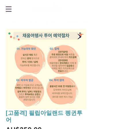
[고품격] 필립아일랜드 펭귄투
어