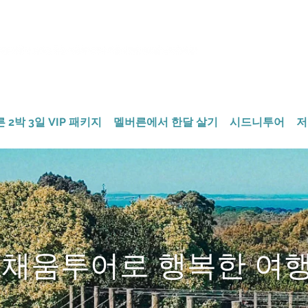
요일-일요일 09:00 - 20:00
대표전화 +61 499 149 999
 2박 3일 VIP 패키지
멜버른에서 한달 살기
시드니투어
저
 채움투어로 행복한 여