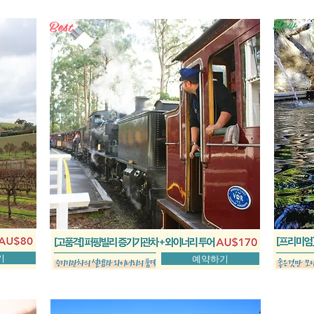
New
Best
기
예약하기