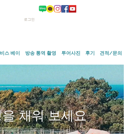
카트
로그인
비스 베이
방송 통역 촬영
투어사진
후기
견적/문의
행을 채워 보세요