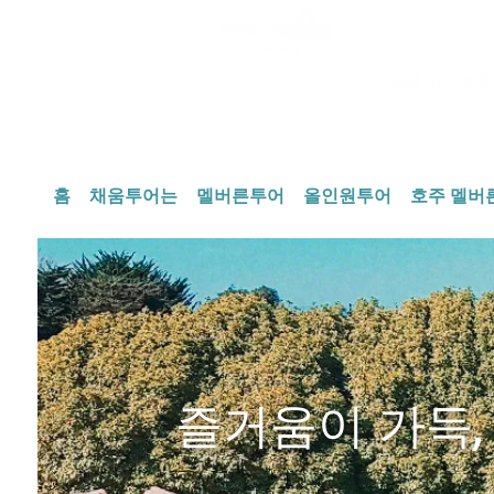
상담 운영 시간
월
홈
채움투어는
멜버른투어
올인원투어
호주 멜버른
즐거움이 가득,